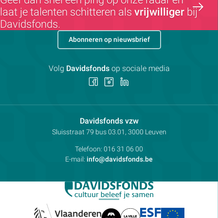
laat je talenten schitteren als
vrijwilliger
bij
Davidsfonds.
Abonneren op nieuwsbrief
Volg
Davidsfonds
op sociale media
Volg
Volg
Volg
ons
ons
ons
op
op
op
Facebook
Instagram
LinkedIn
Contactpersoon:
Davidsfonds vzw
Adres:
Sluisstraat 79
bus 03.01, 3000
Leuven
Telefoon:
016 31 06 00
E-mail:
info@davidsfonds.be