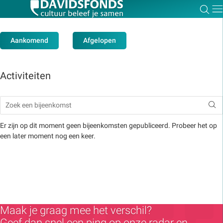
Zoe
Dir
Aankomend
Afgelopen
Activiteiten
Zoek:
Zoeken
Er zijn op dit moment geen bijeenkomsten gepubliceerd. Probeer het op
een later moment nog een keer.
Maak je graag mee het verschil?
Geef dan snel een ping op onze radar en